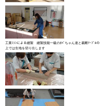
工業ﾐｼﾝによる縫製 縫製技能一級のｵﾊﾞちゃん達と裁断ﾃｰﾌﾞﾙの
上では生地を切り出します