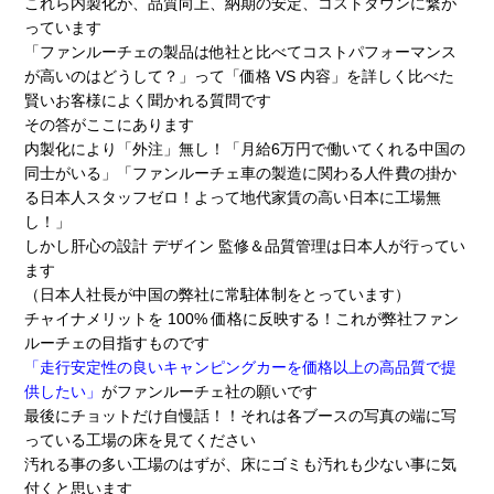
これら内製化が、品質向上、納期の安定、コストダウンに繋が
っています
「ファンルーチェの製品は他社と比べてコストパフォーマンス
が高いのはどうして？」って「価格 VS 内容」を詳しく比べた
賢いお客様によく聞かれる質問です
その答がここにあります
内製化により「外注」無し！「月給6万円で働いてくれる中国の
同士がいる」「ファンルーチェ車の製造に関わる人件費の掛か
る日本人スタッフゼロ！よって地代家賃の高い日本に工場無
し！」
しかし肝心の設計 デザイン 監修＆品質管理は日本人が行ってい
ます
（日本人社長が中国の弊社に常駐体制をとっています）
チャイナメリットを 100% 価格に反映する！これが弊社ファン
ルーチェの目指すものです
「走行安定性の良いキャンピングカーを価格以上の高品質で提
供したい」
がファンルーチェ社の願いです
最後にチョットだけ自慢話！！それは各ブースの写真の端に写
っている工場の床を見てください
汚れる事の多い工場のはずが、床にゴミも汚れも少ない事に気
付くと思います