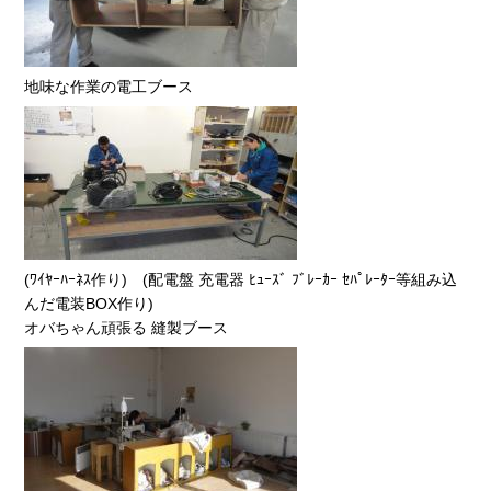
地味な作業の電工ブース
(ﾜｲﾔｰﾊｰﾈｽ作り) (配電盤 充電器 ﾋｭｰｽﾞ ﾌﾞﾚｰｶｰ ｾﾊﾟﾚｰﾀｰ等組み込
んだ電装BOX作り)
オバちゃん頑張る 縫製ブース