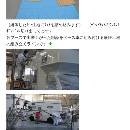
（縫製したｼ-ﾄ生地にﾏｯﾄを詰め込みます） （ﾍﾞｯﾄﾏｯﾄのｳﾚﾀﾝｽ
ﾎﾟﾝｼﾞを切り出してます）
各ブースで出来上がった部品をベース車に組み付ける最終工程
の組み立てラインです