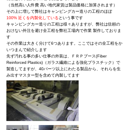
（当然高い人件費 高い地代家賃は製品価格に加算されます）
その上に増して弊社はキャンピングカー造りの工程のほぼ
100% 近くを内製化している
という事です
キャンピングカー造りの工程は様々ありますが、弊社は信頼の
おけない外注を避け全工程を弊社工場内で作業 製作しておりま
す
その作業は大きく分けて6つあります。ここではその全工程をか
いつまんで紹介します
先ず汚れる事の多い仕事の外装は、ＦＲＰブース(Fiber
Reinforced Plastics)（ガラス繊維による強化プラスチック）で
製造してますが、40パーツ以上にわたる製品から、それらを生
み出すマスター型を含めて内製してます