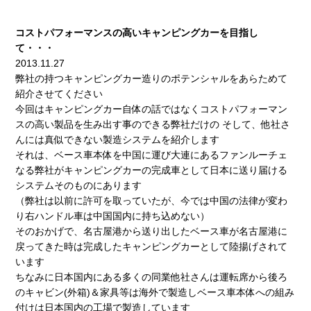
コストパフォーマンスの高いキャンピングカーを目指し
て・・・
2013.11.27
弊社の持つキャンピングカー造りのポテンシャルをあらためて
紹介させてください
今回はキャンピングカー自体の話ではなくコストパフォーマン
スの高い製品を生み出す事のできる弊社だけの そして、他社さ
んには真似できない製造システムを紹介します
それは、ベース車本体を中国に運び大連にあるファンルーチェ
なる弊社がキャンピングカーの完成車として日本に送り届ける
システムそのものにあります
（弊社は以前に許可を取っていたが、今では中国の法律が変わ
り右ハンドル車は中国国内に持ち込めない）
そのおかげで、名古屋港から送り出したベース車が名古屋港に
戻ってきた時は完成したキャンピングカーとして陸揚げされて
います
ちなみに日本国内にある多くの同業他社さんは運転席から後ろ
のキャビン(外箱)＆家具等は海外で製造しベース車本体への組み
付けは日本国内の工場で製造しています