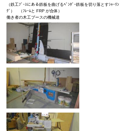
（鉄工ﾌﾞｰｽにある鉄板を曲げるﾍﾞﾝﾀﾞｰ鉄板を切り落とすｼｬｰﾘﾝ
ｸﾞ） （ﾌﾚｰﾑと FRP が合体）
働き者の木工ブースの機械達