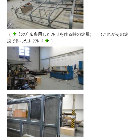
（
ｸﾗﾝﾌﾟを多用したﾌﾚｰﾑを作る時の定規） （これがその定
規で作ったﾙｰﾌﾌﾚｰﾑ
）