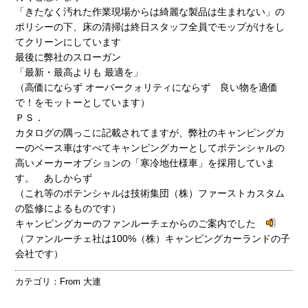
「きたなく汚れた作業現場からは綺麗な製品は生まれない」の
ポリシーの下、床の清掃は終日スタッフ全員でモップがけをし
てクリーンにしています
最後に弊社のスローガン
「最新・最高よりも 最適を」
（高価にならず オーバークォリティにならず 良い物を適価
で！をモットーとしています）
ＰＳ．
カタログの隅っこに記載されてますが、弊社のキャンピングカ
ーのベース車はすべてキャンピングカーとしてポテンシャルの
高いメーカーオプションの「寒冷地仕様車」を採用していま
す。 あしからず
（これ等のポテンシャルは技術集団（株）ファーストカスタム
の監修によるものです）
キャンピングカーのファンルーチェからのご案内でした
（ファンルーチェ社は100%（株）キャンピングカーランドの子
会社です）
カテゴリ：
From 大連