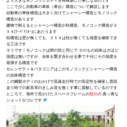
より大きなモノコックボディを再構築した事になるのです
ここで少し自動車の車体（車台）構造について解説します
自動車の車体構造は大きく分けてシャーシー構造とモノコック
構造があります
建物で例えるとシャーシー構造が柱構造、モノコック構造が２
Ｘ４(ﾂｰﾊﾞｲﾌｫｰ)にあたります
柱構造は壁が無くても、２Ｘ４は柱が無くても強度を確保でき
る工法です
そうです！モノコックは卵の殻と同じで そのもの自体はさほど
強度は無いですが、全体を繋ぎ合わせる事で十分にその強度を
発揮する構造です
セレンゲティ＆パタゴニアはこのモノコックとシャーシー構造
の合体構造です
この鋼製ボディのおかげで高速走行時での安定性を確保し普段
走り時での家具等のきしみ音を無くす事に貢献しているのです
ところで、海外で見かけたスペースフレームの
親分
の 真っ青な
ショットがコレです