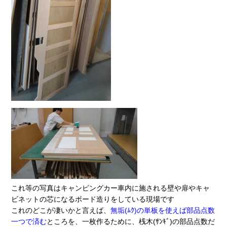
これ等の写真はキャンピングカー車内に施される壁や扉やキャ
ビネットの芯になるボード造りをしている現場です
これのどこが凄いかと言えば、
無垢(ﾑｸ)の単板を使えば部品点数
一つで済む
ところを、一枚作るために、桟木(ｻﾝｷﾞ)の部品点数だ