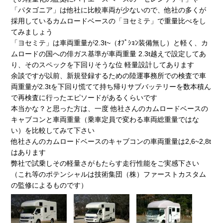
「パタゴニア」は他社に比較車両が少ないので、他社の多くが
採用しているカムロードベースの「ヨセミテ」で重量比べをし
てみましょう
「ヨセミテ」は車両重量が2.3t~（ｵﾌﾟｼｮﾝ装備無し）と軽く、カ
ムロードの国への俳ガス基準が車両重量 2.3t越えで設定してあ
り、そのスペックを下回りそうな位 軽量設計してあります
余談ですが以前、新規登録するための陸運事務所での検査で車
両重量が2.3tを下回り慌てて持ち帰りサブバッテリーを数本積ん
で再検査に行ったエピソードがあるくらいです
本当かな？と思った方は、一度 他社さんのカムロードベースの
キャブコンと車両重量（乗車定員で変わる車両総重量ではな
い）を比較してみて下さい
他社さんのカムロードベースのキャブコンの車両重量は2,6~2,8t
はあります
弊社で試乗しその軽量さがもたらす走行性能をご実感下さい
（これ等のポテンシャルは技術集団（株）ファーストカスタム
の監修によるものです）