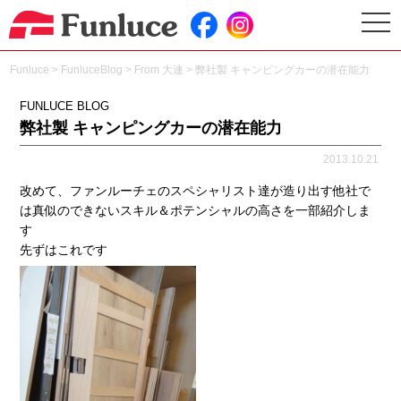
togg
navi
Funluce
>
FunluceBlog
>
From 大連
>
弊社製 キャンピングカーの潜在能力
FUNLUCE BLOG
弊社製 キャンピングカーの潜在能力
2013.10.21
改めて、ファンルーチェのスペシャリスト達が造り出す他社で
は真似のできないスキル＆ポテンシャルの高さを一部紹介しま
す
先ずはこれです