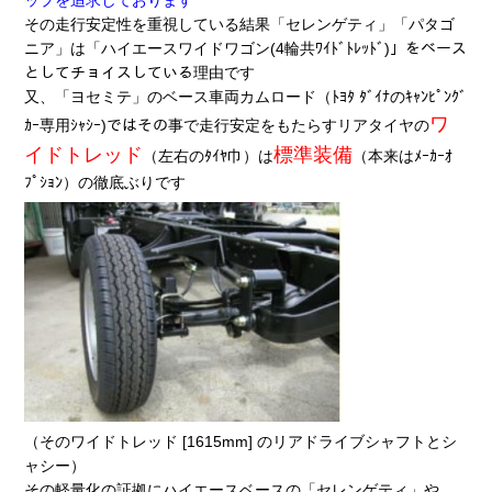
その走行安定性を重視している結果「セレンゲティ」「パタゴ
ニア」は「ハイエースワイドワゴン(4輪共ﾜｲﾄﾞﾄﾚｯﾄﾞ)」をベース
としてチョイスしている理由です
又、「ヨセミテ」のベース車両カムロード（ﾄﾖﾀ ﾀﾞｲﾅのｷｬﾝﾋﾟﾝｸﾞ
ワ
ｶｰ専用ｼｬｼｰ)ではその事で走行安定をもたらすリアタイヤの
イドトレッド
標準装備
（左右のﾀｲﾔ巾）は
（本来はﾒｰｶｰｵ
ﾌﾟｼｮﾝ）の徹底ぶりです
（そのワイドトレッド [1615mm] のリアドライブシャフトとシ
ャシー）
その軽量化の証拠にハイエースベースの「セレンゲティ」や