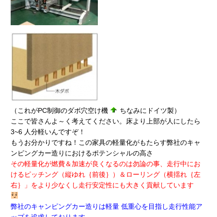
（これがPC制御のダボ穴空け機
ちなみにドイツ製）
ここで皆さんよ～く考えてください。床より上部が人にしたら
3~6 人分軽いんですぞ！
もうお分かりですね！この家具の軽量化がもたらす弊社のキャ
ンピングカー造りにおけるポテンシャルの高さ
その軽量化が燃費＆加速が良くなるのは勿論の事、走行中にお
けるピッチング（縦ゆれ｛前後｝）＆ローリング（横揺れ｛左
右｝」をより少なくし走行安定性にも大きく貢献しています
弊社のキャンピングカー造りは軽量 低重心を目指し走行性能ア
ップを追求しております