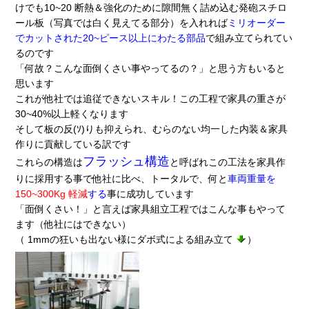
けでも10~20 断熱＆強化のために隙間無く詰め込む発砲スチロ
ール板（写真では白く見えてる部分）を入れれば
ミリオーダー
でカットされた20~ピース以上にわたる部品
で組み立てられてい
るのです
「何故？こんな面倒くさい事やってるの？」と思う方もいると
思います
これが他社では追従できないスキル！この工程で家具の重さが
30~40%以上軽くなります
そして板の反(ｿ)りも抑えられ、むらのない均一した内装＆家具
作りに貢献している訳です
フラッシュ構造
これらの構造は
と呼ばれこの工法を家具作
りに採用する事で他社に比べ、トータルで、何と
車両重量を
150~300Kg 軽減
する
事に成功しています
「面倒くさい！」と言えば家具組立工程ではこんな事もやって
ます（他社にはできない）
（ 1mmの狂いも出ない様にダボ式による組み立て
）