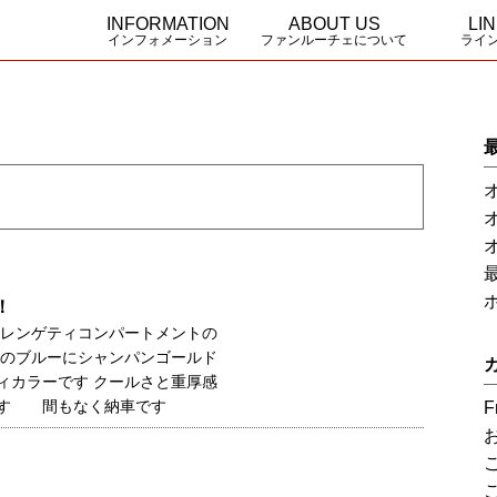
INFORMATION
ABOUT US
LI
インフォメーション
ファンルーチェについて
ライ
Funluceのこだわり
事業概要
Triglav
Serengeti
URAL asi
Yosemite
Yosemite
！
セレンゲティコンパートメントの
スのブルーにシャンパンゴールド
ィカラーです クールさと重厚感
ます 間もなく納車です
F