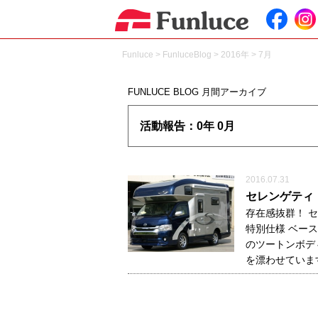
Funluce
>
FunluceBlog
>
2016年
>
7月
FUNLUCE BLOG 月間アーカイブ
活動報告：0年 0月
2016.07.31
セレンゲティ
存在感抜群！ 
特別仕様 ベー
のツートンボデ
を漂わせてい