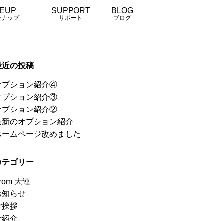
NEUP
SUPPORT
BLOG
ンナップ
サポート
ブログ
a
 elegance
全国の販売特約店
資料請求・お問合せ
最近の投稿
オプション紹介④
オプション紹介③
オプション紹介②
最新のオプション紹介
ホームページ改めました
カテゴリー
rom 大連
お知らせ
ご挨拶
ご紹介