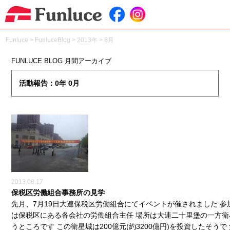
Funluce
>
FunluceBlog
>
2013年
>
8月
FUNLUCE BLOG 月間アーカイブ
活動報告：0年 0月
2013.08.17
保税区労働組合事務所の見学
先月、7月19日大連保税区労働組合にてイベントが催されました 参
は保税区にある各会社の労働組合主任 場所は大連二十里堡の一方衛
うところです この衛星城は200億元(約3200億円)を投資したそうで