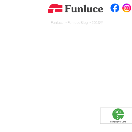
Funluce
>
FunluceBlog
>
2013年