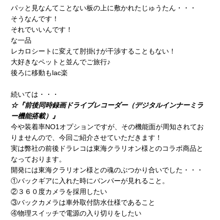
パッと見なんてことない板の上に敷かれたじゅうたん・・・
そうなんです！
それでいいんです！
な一品
レカロシートに変えて肘掛けが干渉することもない！
大好きなペットと並んでご旅行♪
後ろに移動もlac楽
続いては・・・
☆『前後同時録画ドライブレコーダー（デジタルインナーミラ
ー機能搭載）』
今や装着率NO1オプションですが、その機能面が周知されてお
りませんので、今回ご紹介させていただきます！
実は弊社の前後ドラレコは東海クラリオン様とのコラボ商品と
なっております。
開発には東海クラリオン様との魂のぶつかり合いでした・・・
①バックギアに入れた時にバンパーが見れること。
②３６０度カメラを採用したい
③バックカメラは車外取付防水仕様であること
④物理スイッチで電源の入り切りをしたい