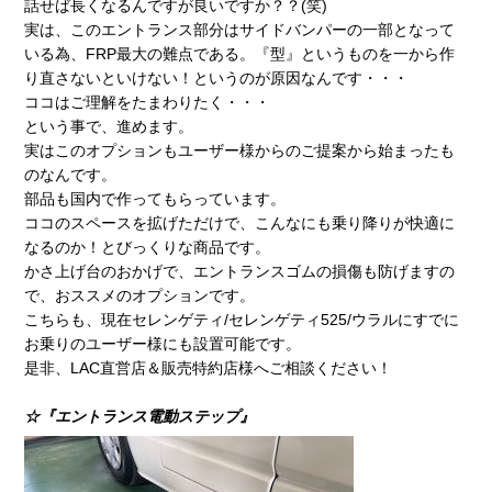
話せば長くなるんですが良いですか？？(笑)
実は、このエントランス部分はサイドバンパーの一部となって
いる為、FRP最大の難点である。『型』というものを一から作
り直さないといけない！というのが原因なんです・・・
ココはご理解をたまわりたく・・・
という事で、進めます。
実はこのオプションもユーザー様からのご提案から始まったも
のなんです。
部品も国内で作ってもらっています。
ココのスペースを拡げただけで、こんなにも乗り降りが快適に
なるのか！とびっくりな商品です。
かさ上げ台のおかげで、エントランスゴムの損傷も防げますの
で、おススメのオプションです。
こちらも、現在セレンゲティ/セレンゲティ525/ウラルにすでに
お乗りのユーザー様にも設置可能です。
是非、LAC直営店＆販売特約店様へご相談ください！
☆『エントランス電動ステップ』