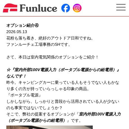
togg
navi
オプション紹介④
2026.05.13
花粉も落ち着き、絶好のアウトドア日和ですね。
ファンルーチェ工場事務のSHです。
さて、本日は室内電気関係のオプションをご紹介！
☆『室内外部100V電源入力（ポータブル電源からの給電用）』
なんです！
昨今。キャンピングカーに乗っている人もそうでない人もかな
り多くの方が持っていらっしゃる印象の商品。
『ポータブル電源』
しかしながら、しっかりと普段から活用されている人が少ない
のも事実ではないでしょうか？
そこで、弊社の提案するオプションが『
室内外部100V電源入力
（ポータブル電源からの給電用）
』です。