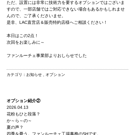
ただ、設置には非常に技術力を要するオプションではございま
すので、一部店舗ではご対応できない場合もあるかもしれませ
んので、ご了承くださいませ。
是非、LAC直営店＆販売特約店様へご相談ください！
本日はこの2点！
次回をお楽しみに～
ファンルーチェ事業部よりおしらせでした
カテゴリ：
お知らせ
,
オプション
オプション紹介②
2026.04.13
花粉もひと段落？
か～ら～の～
夏の声？
四季を憂う。ファンルーチェ工場事務のSHです。