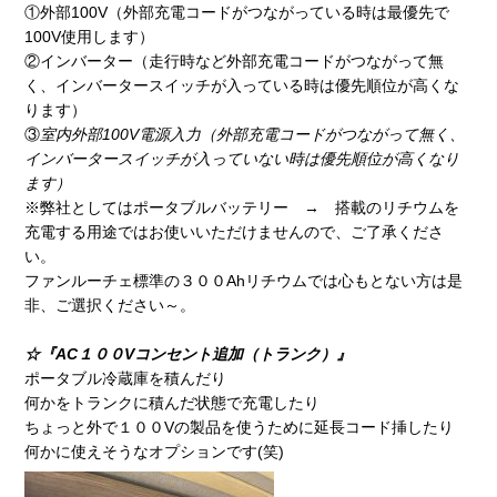
①外部100V（外部充電コードがつながっている時は最優先で
100V使用します）
②インバーター（走行時など外部充電コードがつながって無
く、インバータースイッチが入っている時は優先順位が高くな
ります）
③
室内外部100V電源入力（外部充電コードがつながって無く、
インバータースイッチが入っていない時は優先順位が高くなり
ます）
※弊社としてはポータブルバッテリー → 搭載のリチウムを
充電する用途ではお使いいただけませんので、ご了承くださ
い。
ファンルーチェ標準の３００Ahリチウムでは心もとない方は是
非、ご選択ください～。
☆『AC１００Vコンセント追加（トランク）』
ポータブル冷蔵庫を積んだり
何かをトランクに積んだ状態で充電したり
ちょっと外で１００Vの製品を使うために延長コード挿したり
何かに使えそうなオプションです(笑)