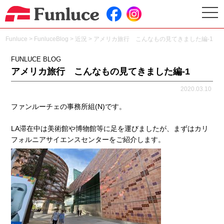
togg
navi
Funluce
>
FunluceBlog
>
近況
>
アメリカ旅行 こんなもの見てきました編-1
FUNLUCE BLOG
アメリカ旅行 こんなもの見てきました編-1
2020.03.10
ファンルーチェの事務所組(N)です。
LA滞在中は美術館や博物館等に足を運びましたが、まずはカリ
フォルニアサイエンスセンターをご紹介します。