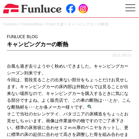
togg
navi
Funluce
>
FunluceBlog
>
From 大連
>
キャンピングカーの断熱
FUNLUCE BLOG
キャンピングカーの断熱
2011.09.23
台風も過ぎ去りようやく秋めいてきました。キャンピングカー
シーズン到来です。
今回は、普段見ることの出来ない部分をちょっとだけお見せし
ます。キャンピングカーの床内部は外観からでは見ることが出
来ない場所なので、キャンピングカーを購入するときに気にな
る部分ですよね。よく販売店で、この車の断熱は･･･とか、こん
な断熱材を･･･とか各メーカー様々です。
そこで当社のセレンゲテイ、パタゴニアの床構造をちょっとお
見せしちゃいます。画像は作業途中の物ですのでご了承下さ
い。標準の床形状に合わせ１２ｍｍ厚のベニヤをカットし、更
に標準の床の起伏に合わせて高さを調整した骨を組み合わせま