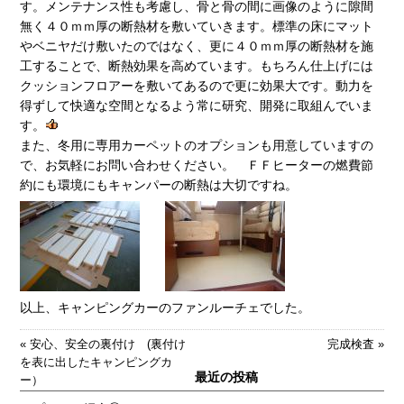
す。メンテナンス性も考慮し、骨と骨の間に画像のように隙間
無く４０ｍｍ厚の断熱材を敷いていきます。標準の床にマット
やベニヤだけ敷いたのではなく、更に４０ｍｍ厚の断熱材を施
工することで、断熱効果を高めています。もちろん仕上げには
クッションフロアーを敷いてあるので更に効果大です。動力を
得ずして快適な空間となるよう常に研究、開発に取組んでいま
す。
また、冬用に専用カーペットのオプションも用意していますの
で、お気軽にお問い合わせください。 ＦＦヒーターの燃費節
約にも環境にもキャンパーの断熱は大切ですね。
以上、キャンピングカーのファンルーチェでした。
«
安心、安全の裏付け (裏付け
完成検査
»
を表に出したキャンピングカ
最近の投稿
ー）