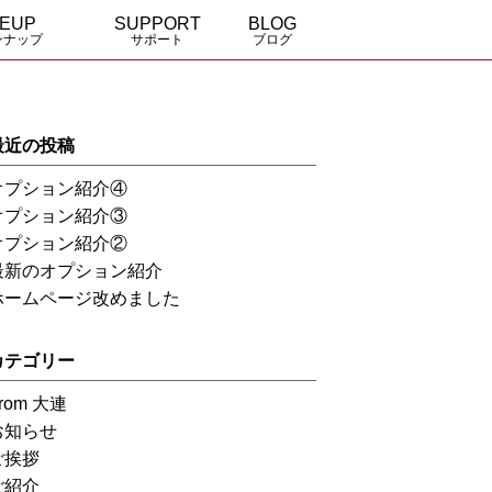
NEUP
SUPPORT
BLOG
ンナップ
サポート
ブログ
a
 elegance
全国の販売特約店
資料請求・お問合せ
最近の投稿
オプション紹介④
オプション紹介③
オプション紹介②
最新のオプション紹介
ホームページ改めました
カテゴリー
rom 大連
お知らせ
ご挨拶
ご紹介