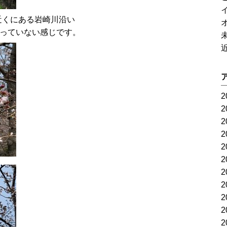
近くにある岩崎川沿い
行っていない感じです。
2
2
2
2
2
2
2
2
2
2
2