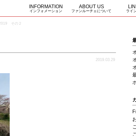
INFORMATION
ABOUT US
LI
インフォメーション
ファンルーチェについて
ライ
019 その２
Funluceのこだわり
事業概要
Triglav
Serengeti
URAL asi
Yosemite
Yosemite
2019.03.29
F