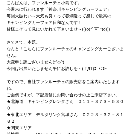
こんばんは、ファンルーチェ小島です。
今週末に行われます「神奈川キャンピングカーフェア」
毎回大賑わい～天気も良くって春爛漫って感じで最高の
キャンピングカーフェア日和なんです！
皆様こぞって見にいかれて下さいませ～(((o(*ﾟ▽ﾟ*)o)))
さてさて、本題。
なんと！こちらにファンルーチェのキャンピングカーございま
せん。
大変申し訳ございません(;^ω^)
今回は出展いたしません平にお許しを～( TДT)ｺﾞﾒﾝﾖｰ
ですので、当社ファンルーチェの販売店をご案内いたします
ね。
ご面倒ですが、下記店舗にお問い合わせの上ご来店下さい。
★北海道 キャンピングレンタさん ０１１－３７３－５３０
０
★東北エリア デルタリンク宮城さん ０２２３－３２－８１
８２
★関東エリア