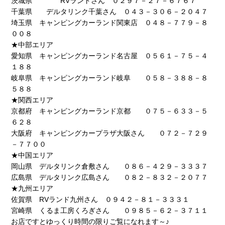
茨城県 RVランドさん ０２９７－２７－６７６７
千葉県 デルタリンク千葉さん ０４３－３０６－２０４７
埼玉県 キャンピングカーランド関東店 ０４８－７７９－８
００８
★中部エリア
愛知県 キャンピングカーランド名古屋 ０５６１－７５－４
１８８
岐阜県 キャンピングカーランド岐阜 ０５８－３８８－８
５８８
★関西エリア
京都府 キャンピングカーランド京都 ０７５－６３３－５
６２８
大阪府 キャンピングカープラザ大阪さん ０７２－７２９
－７７００
★中国エリア
岡山県 デルタリンク倉敷さん ０８６－４２９－３３３７
広島県 デルタリンク広島さん ０８２－８３２－２０７７
★九州エリア
佐賀県 RVランド九州さん ０９４２－８１－３３３１
宮崎県 くるま工房くろぎさん ０９８５－６２－３７１１
お店ですとゆっくり時間の限りご覧になれます～♪