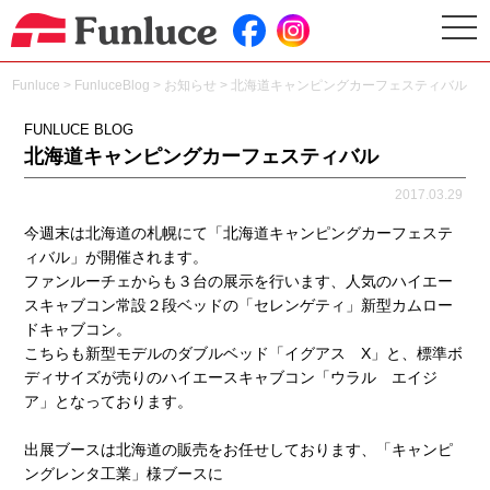
togg
navi
Funluce
>
FunluceBlog
>
お知らせ
>
北海道キャンピングカーフェスティバル
FUNLUCE BLOG
北海道キャンピングカーフェスティバル
2017.03.29
今週末は北海道の札幌にて「北海道キャンピングカーフェステ
ィバル」が開催されます。
ファンルーチェからも３台の展示を行います、人気のハイエー
スキャブコン常設２段ベッドの「セレンゲティ」新型カムロー
ドキャブコン。
こちらも新型モデルのダブルベッド「イグアス X」と、標準ボ
ディサイズが売りのハイエースキャブコン「ウラル エイジ
ア」となっております。
出展ブースは北海道の販売をお任せしております、「キャンピ
ングレンタ工業」様ブースに