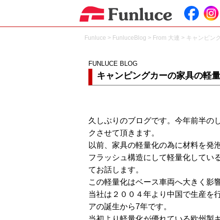
Funluce
>
FunluceBlog
>
From 大連
>
キャンピン
FUNLUCE BLOG
キャンピングカーの家具の軽
久しぶりのブログです。今年前半の
クさせて頂きます。
以前、家具の軽量化の為に材料を発
フラッシュ構造にして軽量化してい
てお話します。
この軽量化はベース車両へ大きく影
当社は２００４年より中国で生産を
アの誕生から7年です。
当初より軽量化が優れている欧州製