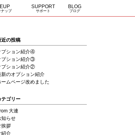
NEUP
SUPPORT
BLOG
ンナップ
サポート
ブログ
a
 elegance
全国の販売特約店
資料請求・お問合せ
最近の投稿
オプション紹介④
オプション紹介③
オプション紹介②
最新のオプション紹介
ホームページ改めました
カテゴリー
rom 大連
お知らせ
ご挨拶
ご紹介