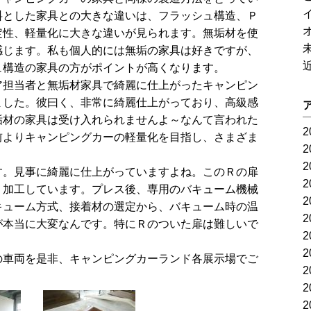
料とした家具との大きな違いは、フラッシュ構造、Ｐ
定性、軽量化に大きな違いが見られます。無垢材を使
感じます。私も個人的には無垢の家具は好きですが、
ュ構造の家具の方がポイントが高くなります。
ア担当者と無垢材家具で綺麗に仕上がったキャンピン
ました。彼曰く、非常に綺麗仕上がっており、高級感
垢材の家具は受け入れられませんよ～なんて言われた
2
前よりキャンピングカーの軽量化を目指し、さまざま
2
。
2
す。見事に綺麗に仕上がっていますよね。このＲの扉
2
Ｒ加工しています。プレス後、専用のバキューム機械
2
キューム方式、接着材の選定から、バキューム時の温
2
が本当に大変なんです。特にＲのついた扉は難しいで
2
2
の車両を是非、キャンピングカーランド各展示場でご
2
2
2