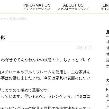
INFORMATION
ABOUT US
LI
インフォメーション
ファンルーチェについて
ライ
グカーの家具の軽量化
Funluceのこだわり
事業概要
Triglav
Serengeti
URAL asi
Yosemite
Yosemite
量化
2011.11.29
しわ寄せでてんやわんやの状態の中、ちょっとブレイ
泡スチロールやアルミフレームを使用し、主な家具を
る事はお話しましたよね。今回は家具の表面材につい
F
響しますので極めて重要です。
行っています。早いもので、セレンゲティ、パタゴニ
キャンピングカーの家具と同様の製造方法をとってい