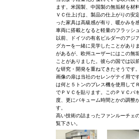
ます。米国製、中国製の無垢材を材
ＶＣ仕上げは、製品の仕上がりの安
った家具は高級感が有り、暖かみを
車両に搭載となると軽量のフラッシ
以前、ドイツの有名ビルダーのアジ
グカーを一緒に見学したことがあり
があるが、欧州ユーザーにはこの無
ことがありました。彼らの国では以
な研究・開発を重ねてきたそうです
画像の扉は当社のセレンゲテイ用で
は何と５トンのプレス機を使用して
でＰＶＣを貼ります。このＰＶＣバ
度、更にバキューム時間とかの調整
す。
高い技術の詰まったファンルーチェ
覧下さい。